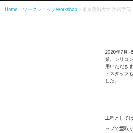
Home
>
ワークショップ
Workshop
>
東京藝術大学 美術学部
2020年7
業。シリコン
用いただき
トスタッフも
した。
工程として
ップで型取