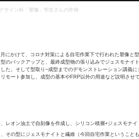
 デザイン科「塑像」学生さんの作例
月~8月にかけて、コロナ対策による自宅作業下で行われた塑像と
型のバックアップと、最終成型物の張り込みでジェスモナイトA
ました。そして型取り~成型までのデモンストレーション講義に
リモート参加し、成型の基本やFRP以外の用途など説明させ
は、レオン油土で自刻像を作成し、シリコン積層+ジェスモナイ
り、その型にジェスモナイトと繊維（今回自宅作業ということ