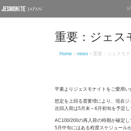
ジ
重要：ジェスモ
Home
>
news
>
重要：ジェスモナイ
平素よりジェスモナイトをご愛用い
想定を上回る需要増により、現在ジェ
次回入荷は5月末～6月初旬を予定
AC100/200の再入荷の時期が
5月中旬にはある程度スケジュール