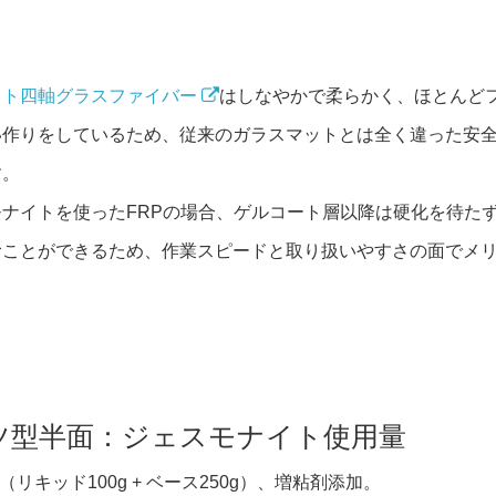
イト四軸グラスファイバー
はしなやかで柔らかく、ほとんど
い作りをしているため、従来のガラスマットとは全く違った安
す。
ナイトを使ったFRPの場合、ゲルコート層以降は硬化を待た
むことができるため、作業スピードと取り扱いやすさの面でメ
ツ型半面：ジェスモナイト使用量
g（リキッド100g + ベース250g）、増粘剤添加。