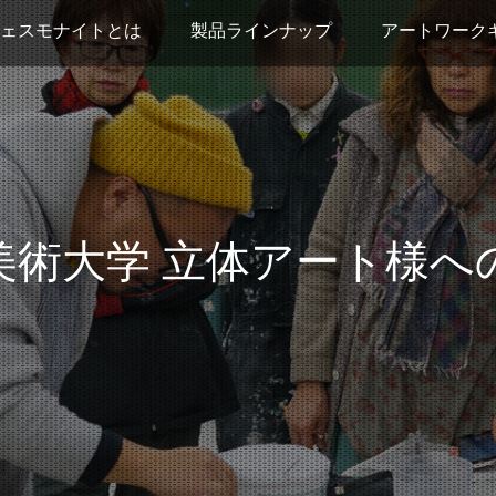
ェスモナイトとは
製品ラインナップ
アートワーク
美術大学 立体アート様へ