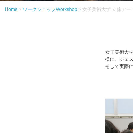
Home
>
ワークショップ
Workshop
>
女子美術大学 立体アー
女子美術大学
様に、ジェス
そして実際