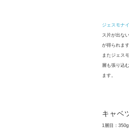
ジェスモナ
ス片が出な
が得られま
またジェスモ
層も張り込
ます。
キャベ
1層目：350