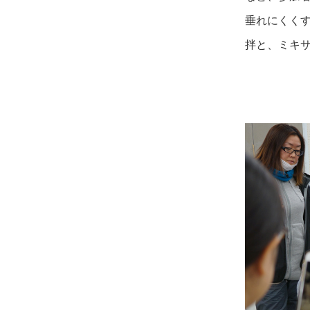
垂れにくく
拌と、ミキ