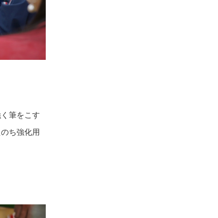
強く筆をこす
たのち強化用