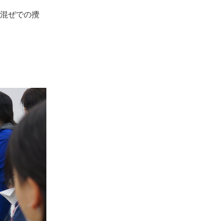
混ぜでの攪